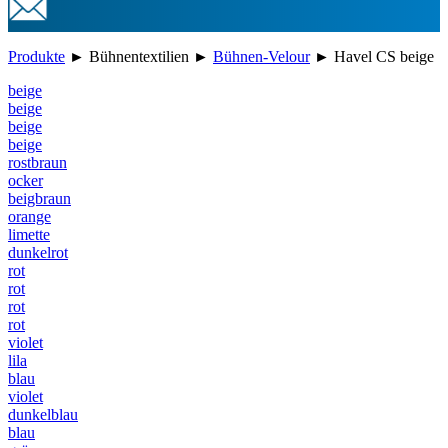
Produkte
►
Bühnentextilien
►
Bühnen-Velour
►
Havel CS beige
beige
beige
beige
beige
rostbraun
ocker
beigbraun
orange
limette
dunkelrot
rot
rot
rot
rot
violet
lila
blau
violet
dunkelblau
blau