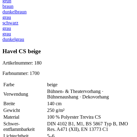
grün
braun
dunkelbraun
grau
schwarz
grau
grau
dunkelgrau
Havel CS beige
Artikelnummer: 180
Farbnummer: 1700
Farbe
beige
Bühnen- & Theatervorhang ·
Verwendung
Bühnenaushang · Dekovorhang
Breite
140 cm
Gewicht
250 g/m²
Material
100 % Polyester Trevira CS
Schwer
-
DIN 4102 B1, M1, BS 5867 Typ B, IMO
entflammbarkeit
Res. A471 (XII), EN 13773 C1
Lichtechtheit
5–6