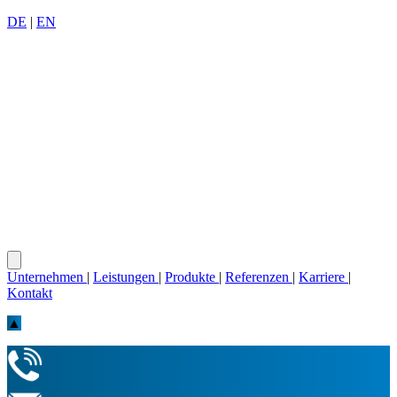
DE
|
EN
Unternehmen
|
Leistungen
|
Produkte
|
Referenzen
|
Karriere
|
Kontakt
▲