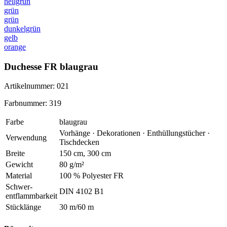
hellgrün
grün
grün
dunkelgrün
gelb
orange
Duchesse FR blaugrau
Artikelnummer: 021
Farbnummer: 319
Farbe
blaugrau
Vorhänge · Dekorationen · Enthüllungstücher ·
Verwendung
Tischdecken
Breite
150 cm, 300 cm
Gewicht
80 g/m²
Material
100 % Polyester FR
Schwer
-
DIN 4102 B1
entflammbarkeit
Stücklänge
30 m/60 m