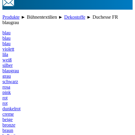
Produkte
►
Bühnentextilien
►
Dekostoffe
►
Duchesse FR
blaugrau
blau
blau
blau
violett
lila
weiß
silber
blaugrau
grau
schwarz
rosa
pink
rot
rot
dunkelrot
creme
beige
bronze
braun