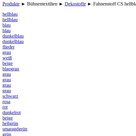
Produkte
►
Bühnentextilien
►
Dekostoffe
►
Fahnenstoff CS hellbl
hellblau
hellblau
blau
blau
dunkelblau
dunkelblau
flieder
grau
weiß
beige
blaugrau
grau
grau
grau
grau
schwarz
rosa
rot
dunkelrot
beige
hellgrün
smaragdgrün
grün