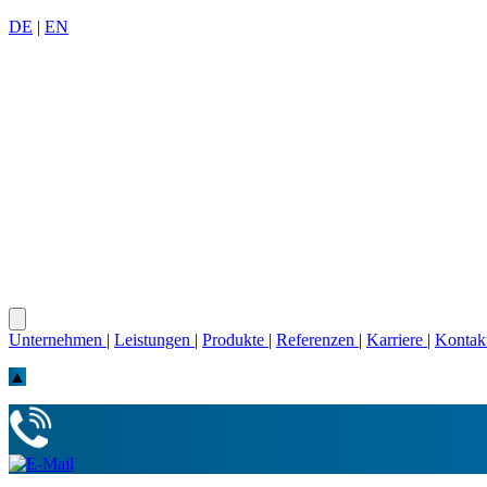
DE
|
EN
Unternehmen
|
Leistungen
|
Produkte
|
Referenzen
|
Karriere
|
Kontak
▲