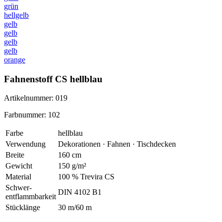
grün
hellgelb
gelb
gelb
gelb
gelb
orange
Fahnenstoff CS hellblau
Artikelnummer: 019
Farbnummer: 102
Farbe
hellblau
Verwendung
Dekorationen · Fahnen · Tischdecken
Breite
160 cm
Gewicht
150 g/m²
Material
100 % Trevira CS
Schwer
-
DIN 4102 B1
entflammbarkeit
Stücklänge
30 m/60 m