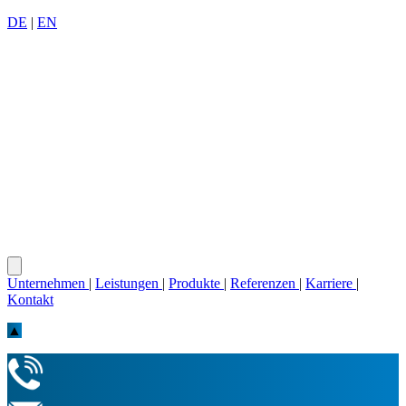
DE
|
EN
Unternehmen
|
Leistungen
|
Produkte
|
Referenzen
|
Karriere
|
Kontakt
▲