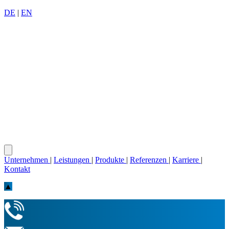
DE
|
EN
Unternehmen
|
Leistungen
|
Produkte
|
Referenzen
|
Karriere
|
Kontakt
▲