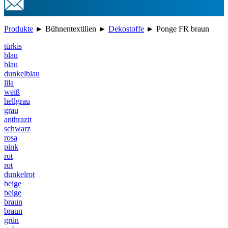
Produkte
►
Bühnentextilien
►
Dekostoffe
►
Ponge FR braun
türkis
blau
blau
dunkelblau
lila
weiß
hellgrau
grau
anthrazit
schwarz
rosa
pink
rot
rot
dunkelrot
beige
beige
braun
braun
grün