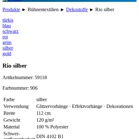
Produkte
►
Bühnentextilien
►
Dekostoffe
►
Rio silber
türkis
blau
schwarz
rot
grün
silber
gold
Rio silber
Artikelnummer: 59118
Farbnummer: 906
Farbe
silber
Verwendung
Glitzervorhänge · Effektvorhänge · Dekorationen
Breite
112 cm
Gewicht
120 g/m²
Material
100 % Polyester
Schwer
-
DIN 4102 B1