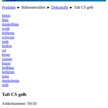
Produkte
►
Bühnentextilien
►
Dekostoffe
►
Taft CS gelb
türkis
blau
dunkelblau
weiß
hellgrau
schwarz
pink
hellrot
rot
beige
orange
braun
hellblau
hellgrün
grün
dunkelgrün
gelb
Taft CS gelb
Artikelnummer: 59150