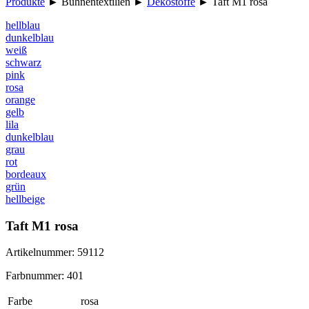
Produkte
►
Bühnentextilien
►
Dekostoffe
►
Taft M1 rosa
hellblau
dunkelblau
weiß
schwarz
pink
rosa
orange
gelb
lila
dunkelblau
grau
rot
bordeaux
grün
hellbeige
Taft M1 rosa
Artikelnummer: 59112
Farbnummer: 401
Farbe
rosa