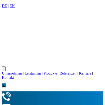
DE
|
EN
Unternehmen
|
Leistungen
|
Produkte
|
Referenzen
|
Karriere
|
Kontakt
▲