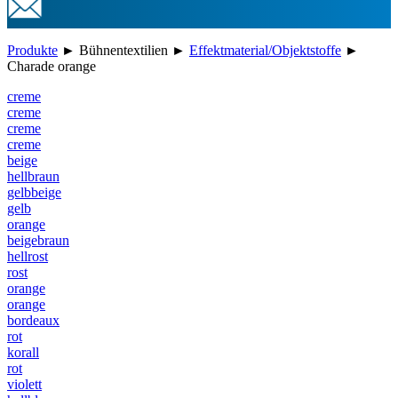
Produkte
►
Bühnentextilien
►
Effektmaterial/Objektstoffe
►
Charade orange
creme
creme
creme
creme
beige
hellbraun
gelbbeige
gelb
orange
beigebraun
hellrost
rost
orange
orange
bordeaux
rot
korall
rot
violett