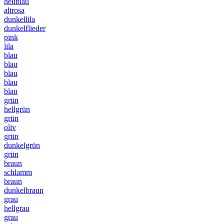
hellblau
altrosa
dunkellila
dunkelflieder
pink
lila
blau
blau
blau
blau
blau
grün
hellgrün
grün
oliv
grün
dunkelgrün
grün
braun
schlamm
braun
dunkelbraun
grau
hellgrau
grau