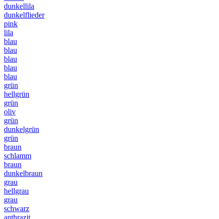
dunkellila
dunkelflieder
pink
lila
blau
blau
blau
blau
blau
grün
hellgrün
grün
oliv
grün
dunkelgrün
grün
braun
schlamm
braun
dunkelbraun
grau
hellgrau
grau
schwarz
anthrazit