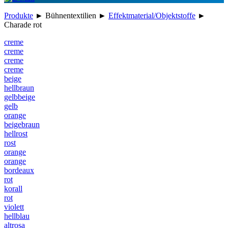
Produkte
►
Bühnentextilien
►
Effektmaterial/Objektstoffe
►
Charade rot
creme
creme
creme
creme
beige
hellbraun
gelbbeige
gelb
orange
beigebraun
hellrost
rost
orange
orange
bordeaux
rot
korall
rot
violett
hellblau
altrosa