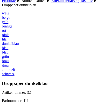
Produkte
►
Bühnentextilien
►
Effektmaterial/Objektstoffe
►
Droppaper dunkelblau
weiß
beige
gelb
orange
rot
pink
lila
dunkelblau
blau
blau
grün
brau
grau
anthrazit
schwarz
Droppaper dunkelblau
Artikelnummer: 32
Farbnummer: 111