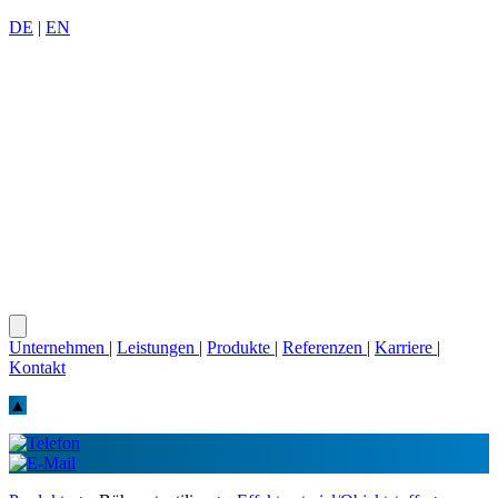
DE
|
EN
Unternehmen
|
Leistungen
|
Produkte
|
Referenzen
|
Karriere
|
Kontakt
▲