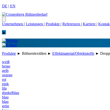
DE
|
EN
Unternehmen
|
Leistungen
|
Produkte
|
Referenzen
|
Karriere
|
Kontak
▲
Produkte
►
Bühnentextilien
►
Effektmaterial/Objektstoffe
►
Dropp
weiß
beige
gelb
orange
rot
pink
lila
dunkelblau
blau
blau
grün