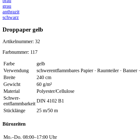
brau
grau
anthrazit
schwarz
Droppaper gelb
Artikelnummer: 32
Farbnummer: 117
Farbe
gelb
Verwendung
schwerentflammbares Papier · Raumteiler · Banner ·
Breite
240 cm
Gewicht
60 g/m²
Material
Polyester/Cellulose
Schwer
-
DIN 4102 B1
entflammbarkeit
Stücklänge
25 m/50 m
Bürozeiten
Mo.–Do.
08:00–17:00 Uhr