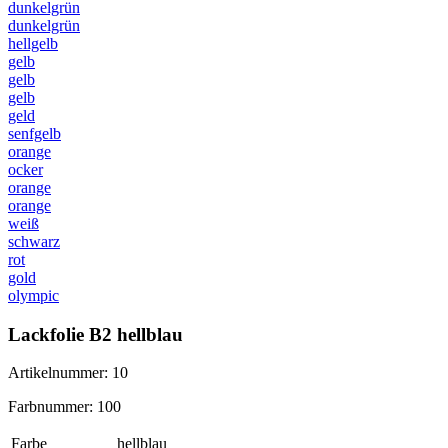
dunkelgrün
dunkelgrün
hellgelb
gelb
gelb
gelb
geld
senfgelb
orange
ocker
orange
orange
weiß
schwarz
rot
gold
olympic
Lackfolie B2 hellblau
Artikelnummer: 10
Farbnummer: 100
Farbe
hellblau