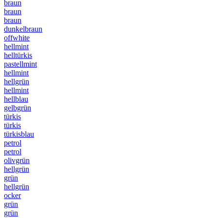
braun
braun
braun
dunkelbraun
offwhite
hellmint
helltürkis
pastellmint
hellmint
hellgrün
hellmint
hellblau
gelbgrün
türkis
türkis
türkisblau
petrol
petrol
olivgrün
hellgrün
grün
hellgrün
ocker
grün
grün