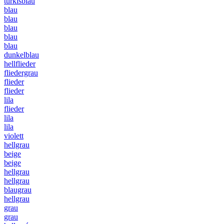
türkisblau
blau
blau
blau
blau
blau
dunkelblau
hellflieder
fliedergrau
flieder
flieder
lila
flieder
lila
lila
violett
hellgrau
beige
beige
hellgrau
hellgrau
blaugrau
hellgrau
grau
grau