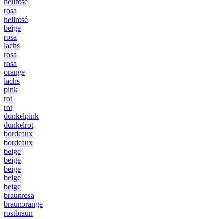
hellrosé
rosa
hellrosé
beige
rosa
lachs
rosa
rosa
orange
lachs
pink
rot
rot
dunkelpink
dunkelrot
bordeaux
bordeaux
beige
beige
beige
beige
beige
braunrosa
braunorange
rostbraun