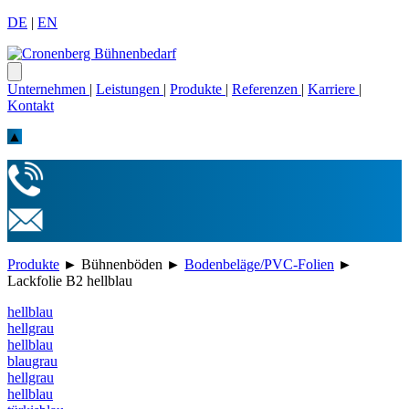
DE
|
EN
Unternehmen
|
Leistungen
|
Produkte
|
Referenzen
|
Karriere
|
Kontakt
▲
Produkte
►
Bühnenböden
►
Bodenbeläge/PVC-Folien
►
Lackfolie B2 hellblau
hellblau
hellgrau
hellblau
blaugrau
hellgrau
hellblau