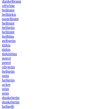
dunkelbraun
offwhite
hellmint
helltürkis
pastellmint
hellmint
hellgrün
hellmint
hellblau
gelbgrün
türkis
türkis
türkisblau
petrol
petrol
olivgrün
hellgrün
grün
hellgrün
ocker
grün
grün
dunkelgrün
dunkelgrün
hellgelb