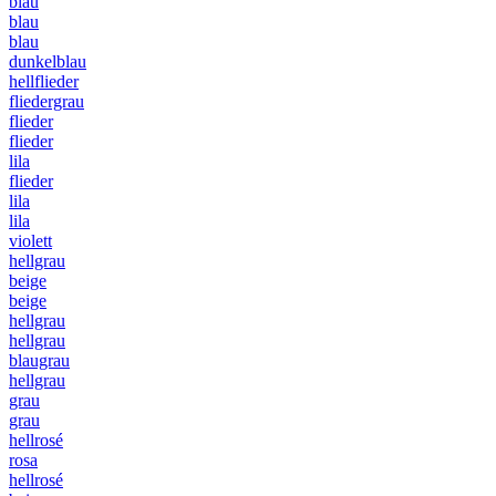
blau
blau
blau
dunkelblau
hellflieder
fliedergrau
flieder
flieder
lila
flieder
lila
lila
violett
hellgrau
beige
beige
hellgrau
hellgrau
blaugrau
hellgrau
grau
grau
hellrosé
rosa
hellrosé