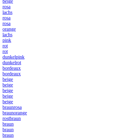
beige
rosa
lachs
rosa
rosa
orange
lachs
pink
rot
rot
dunkelpink
dunkelrot
bordeaux
bordeaux
beige
beige
beige
beige
beige
braunrosa
braunorange
rostbraun
braun
braun
braun