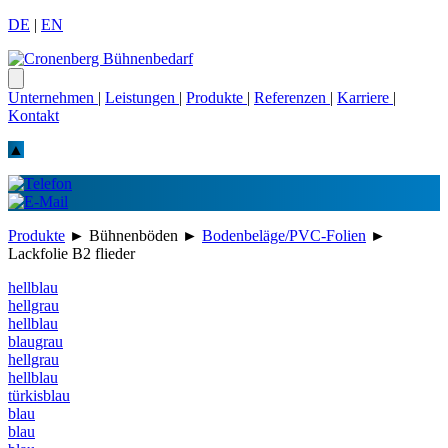
DE
|
EN
Unternehmen
|
Leistungen
|
Produkte
|
Referenzen
|
Karriere
|
Kontakt
▲
Produkte
►
Bühnenböden
►
Bodenbeläge/PVC-Folien
►
Lackfolie B2 flieder
hellblau
hellgrau
hellblau
blaugrau
hellgrau
hellblau
türkisblau
blau
blau