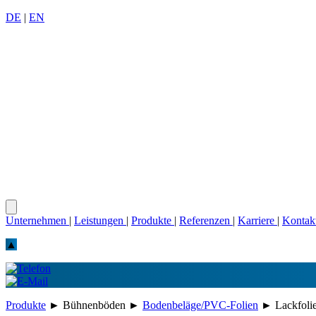
DE
|
EN
Unternehmen
|
Leistungen
|
Produkte
|
Referenzen
|
Karriere
|
Kontak
▲
Produkte
►
Bühnenböden
►
Bodenbeläge/PVC-Folien
►
Lackfoli