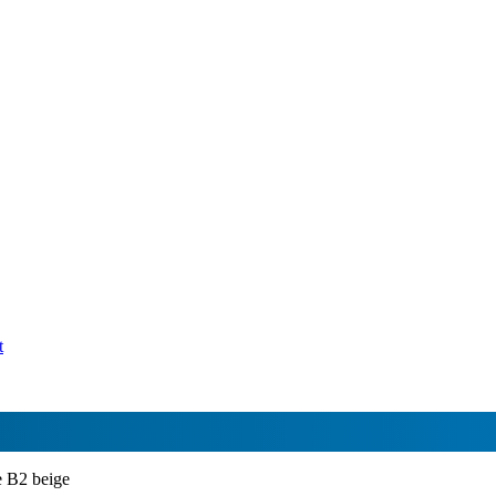
t
e B2 beige