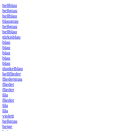
hellblau
hellgrau
hellblau
blaugrau
hellgrau
hellblau
türkisblau
blau
blau
blau
blau
blau
dunkelblau
hellflieder
fliedergrau
flieder
flieder
lila
flieder
lila
lila
violett
hellgrau
beige