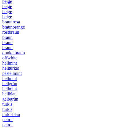
beige
beige
beige
beige
braunrosa
braunorange
rostbraun
braun
braun
braun
dunkelbraun
offwhite
hellmint
helltürkis
pastellmint
hellmint
hellgrün
hellmint
hellblau
gelbgrün
türkis
türkis
türkisblau
petrol
petrol