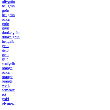
olivgrün
hellgrün
grün
hellgrün
ocker
grün
grün
dunkelgrün
dunkelgrün
hellgelb
gelb
gelb
gelb
geld
senfgelb
orange
ocker
orange
orange
weiß
schwarz
rot
gold
olympic