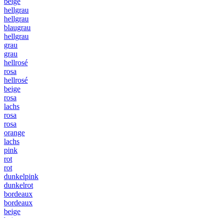
beige
hellgrau
hellgrau
blaugrau
hellgrau
grau
grau
hellrosé
rosa
hellrosé
beige
rosa
lachs
rosa
rosa
orange
lachs
pink
rot
rot
dunkelpink
dunkelrot
bordeaux
bordeaux
beige