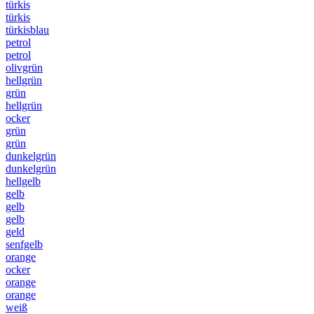
türkis
türkis
türkisblau
petrol
petrol
olivgrün
hellgrün
grün
hellgrün
ocker
grün
grün
dunkelgrün
dunkelgrün
hellgelb
gelb
gelb
gelb
geld
senfgelb
orange
ocker
orange
orange
weiß