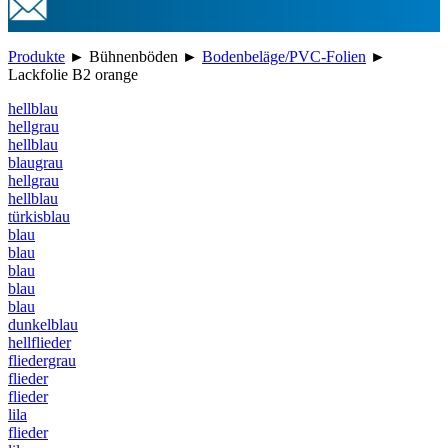
Produkte
►
Bühnenböden
►
Bodenbeläge/PVC-Folien
►
Lackfolie B2 orange
hellblau
hellgrau
hellblau
blaugrau
hellgrau
hellblau
türkisblau
blau
blau
blau
blau
blau
dunkelblau
hellflieder
fliedergrau
flieder
flieder
lila
flieder