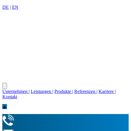
DE
|
EN
Unternehmen
|
Leistungen
|
Produkte
|
Referenzen
|
Karriere
|
Kontakt
▲