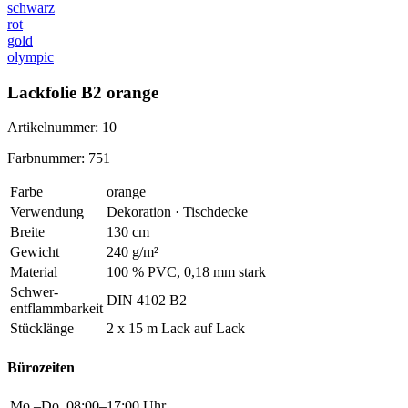
schwarz
rot
gold
olympic
Lackfolie B2 orange
Artikelnummer: 10
Farbnummer: 751
Farbe
orange
Verwendung
Dekoration · Tischdecke
Breite
130 cm
Gewicht
240 g/m²
Material
100 % PVC, 0,18 mm stark
Schwer
-
DIN 4102 B2
entflammbarkeit
Stücklänge
2 x 15 m Lack auf Lack
Bürozeiten
Mo.–Do.
08:00–17:00 Uhr