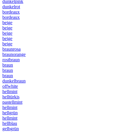
dunkelpink
dunkelrot
bordeaux
bordeaux
beige
beige
beige
beige
beige
braunrosa
braunorange
rostbraun
braun
braun
braun
dunkelbraun
offwhite
hellmint
helltürkis
pastellmint
hellmint
hellgrün
hellmint
hellblau
gelbgrün