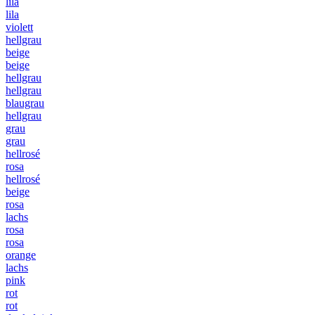
lila
lila
violett
hellgrau
beige
beige
hellgrau
hellgrau
blaugrau
hellgrau
grau
grau
hellrosé
rosa
hellrosé
beige
rosa
lachs
rosa
rosa
orange
lachs
pink
rot
rot