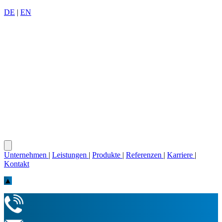
DE
|
EN
Unternehmen
|
Leistungen
|
Produkte
|
Referenzen
|
Karriere
|
Kontakt
▲