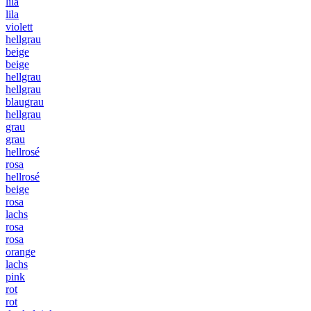
lila
lila
violett
hellgrau
beige
beige
hellgrau
hellgrau
blaugrau
hellgrau
grau
grau
hellrosé
rosa
hellrosé
beige
rosa
lachs
rosa
rosa
orange
lachs
pink
rot
rot