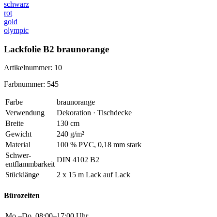
schwarz
rot
gold
olympic
Lackfolie B2 braunorange
Artikelnummer: 10
Farbnummer: 545
Farbe
braunorange
Verwendung
Dekoration · Tischdecke
Breite
130 cm
Gewicht
240 g/m²
Material
100 % PVC, 0,18 mm stark
Schwer
-
DIN 4102 B2
entflammbarkeit
Stücklänge
2 x 15 m Lack auf Lack
Bürozeiten
Mo.–Do.
08:00–17:00 Uhr