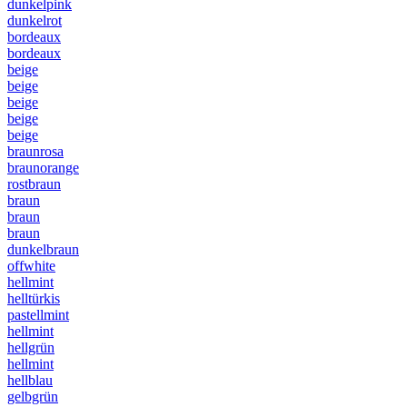
dunkelpink
dunkelrot
bordeaux
bordeaux
beige
beige
beige
beige
beige
braunrosa
braunorange
rostbraun
braun
braun
braun
dunkelbraun
offwhite
hellmint
helltürkis
pastellmint
hellmint
hellgrün
hellmint
hellblau
gelbgrün