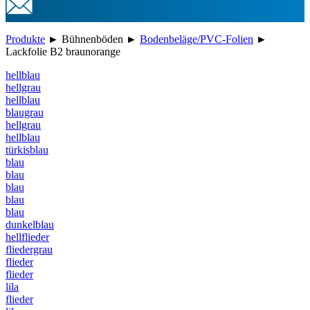
Produkte
►
Bühnenböden
►
Bodenbeläge/PVC-Folien
►
Lackfolie B2 braunorange
hellblau
hellgrau
hellblau
blaugrau
hellgrau
hellblau
türkisblau
blau
blau
blau
blau
blau
dunkelblau
hellflieder
fliedergrau
flieder
flieder
lila
flieder