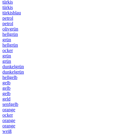
türkis
türkis
türkisblau
petrol
petrol
olivgrün
hellgrün
grün
hellgrün
ocker
grün
grün
dunkelgrün
dunkelgrün
hellgelb
gelb
gelb
gelb
geld
senfgelb
orange
ocker
orange
orange
weiß