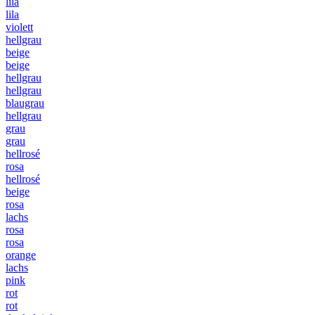
lila
lila
violett
hellgrau
beige
beige
hellgrau
hellgrau
blaugrau
hellgrau
grau
grau
hellrosé
rosa
hellrosé
beige
rosa
lachs
rosa
rosa
orange
lachs
pink
rot
rot