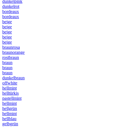
dunkelpink
dunkelrot
bordeaux
bordeaux
beige
beige
beige
beige
beige
braunrosa
braunorange
rostbraun
braun
braun
braun
dunkelbraun
offwhite
hellmint
helltürkis
pastellmint
hellmint
hellgrün
hellmint
hellblau
gelbgrün