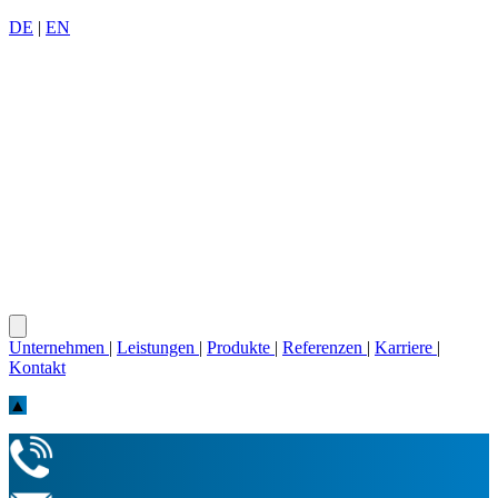
DE
|
EN
Unternehmen
|
Leistungen
|
Produkte
|
Referenzen
|
Karriere
|
Kontakt
▲