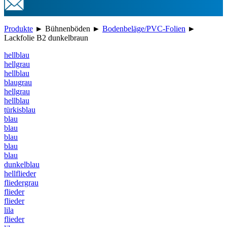
Produkte
►
Bühnenböden
►
Bodenbeläge/PVC-Folien
►
Lackfolie B2 dunkelbraun
hellblau
hellgrau
hellblau
blaugrau
hellgrau
hellblau
türkisblau
blau
blau
blau
blau
blau
dunkelblau
hellflieder
fliedergrau
flieder
flieder
lila
flieder