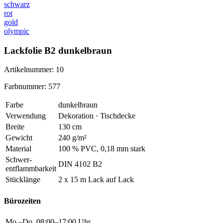
schwarz
rot
gold
olympic
Lackfolie B2 dunkelbraun
Artikelnummer: 10
Farbnummer: 577
Farbe
dunkelbraun
Verwendung
Dekoration · Tischdecke
Breite
130 cm
Gewicht
240 g/m²
Material
100 % PVC, 0,18 mm stark
Schwer
-
DIN 4102 B2
entflammbarkeit
Stücklänge
2 x 15 m Lack auf Lack
Bürozeiten
Mo.–Do.
08:00–17:00 Uhr