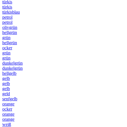
türkis
türkis
türkisblau
petrol
petrol
olivgrün
hellgrün
grün
hellgrün
ocker
grün
grün
dunkelgrün
dunkelgrün
hellgelb
gelb
gelb
gelb
geld
senfgelb
orange
ocker
orange
orange
weiß